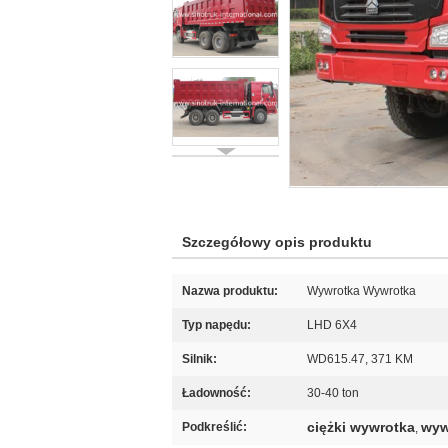
Szczegółowy opis produktu
Nazwa produktu:
Wywrotka Wywrotka
Typ napędu:
LHD 6X4
Silnik:
WD615.47, 371 KM
Ładowność:
30-40 ton
ciężki wywrotka
wyw
Podkreślić:
,