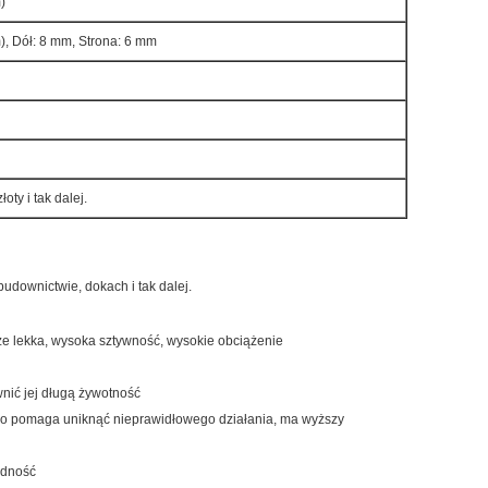
)
, Dół: 8 mm, Strona: 6 mm
łoty i tak dalej.
ownictwie, dokach i tak dalej.
, że lekka, wysoka sztywność, wysokie obciążenie
wnić jej długą żywotność
o pomaga uniknąć nieprawidłowego działania, ma wyższy
odność