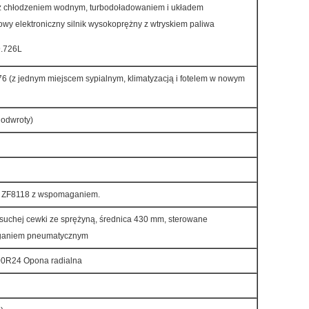
 z chłodzeniem wodnym, turbodoładowaniem i układem
owy elektroniczny silnik wysokoprężny z wtryskiem paliwa
9.726L
 (z jednym miejscem sypialnym, klimatyzacją i fotelem w nowym
 odwroty)
e ZF8118 z wspomaganiem.
suchej cewki ze sprężyną, średnica 430 mm, sterowane
aganiem pneumatycznym
00R24 Opona radialna