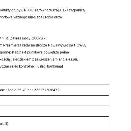
dukty grupy CNHTC zarówno w kraju jak i zagranicą
portową każdego miesiąca i robią duże
0 × 4 itd. Zakres mocy: 266PS -
ym Przemierza króla na drodze Nowa wywrotka HOWO,
ygodne: Kabina 4 punktowe powietrze pełne
ością i siedziskiem z zawieszeniem angleles.air,
czne szkło kontrolne i lustro, bankomat
bciążenie 25-40tons ZZ3257N3647A
o II)