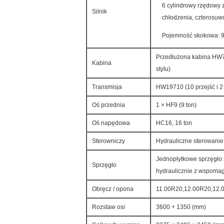
6 cylindrowy rzędowy
Silnik
chłodzenia, czterosuw
Pojemność skokowa: 
Przedłużona kabina HW76
Kabina
stylu)
Transmisja
HW19710 (10 przejść i 2
Oś przednia
1 × HF9 (9 ton)
Oś napędowa
HC16, 16 ton
Sterowniczy
Hydrauliczne sterowani
Jednopłytkowe sprzęgło 
Sprzęgło
hydraulicznie z wspom
Obręcz / opona
11.00R20,12.00R20,12.
Rozstaw osi
3600 + 1350 (mm)