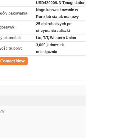
USD42000/UNIT)negotiation
Nago lub woskowanie w
góły pakowania:
Roro lub statek masowy
25 dni roboczych po
dostawy:
otrzymaniu zaliczki
y płatności:
L/c, T/T, Western Union
3,000 jednostek
wość Supply:
miesięcznie
kt
mm