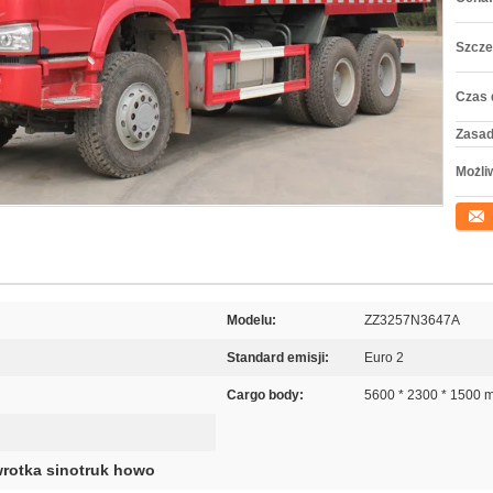
Szcze
Czas 
Zasad
Możli
Konta
Modelu:
ZZ3257N3647A
Standard emisji:
Euro 2
Cargo body:
5600 * 2300 * 1500 
rotka sinotruk howo