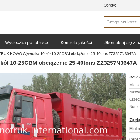
Obroty:
Wycieczka po fabryce
Kontrola jakości
Skontaktuj się z 
RUK HOWO Wywrotka 10 kół 10-25CBM obciążenie 25-40tons ZZ3257N3647A
ół 10-25CBM obciążenie 25-40tons ZZ3257N3647A
Szcze
Miejs
Nazwa
Orzec
Numer
Zapła
Minim
Cena: