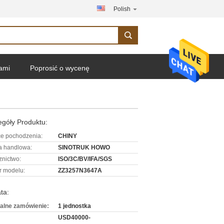
Polish
nami
Poprosić o wycenę
góły Produktu:
ce pochodzenia:
CHINY
 handlowa:
SINOTRUK HOWO
znictwo:
ISO/3C/BV/IFA/SGS
 modelu:
ZZ3257N3647A
ta:
alne zamówienie:
1 jednostka
USD40000-