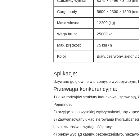
Całkowity wymiar
8375 × 2496 × 3450 (mm
Cargo body
5600 × 2300 × 1500 (mm)
Masa własna
12200 (kg)
Waga brutto
25000 kg
Max. prędkość
75 km / h
Kolor
Biały, czerwony, zielony, z
Aplikacje:
Używano go głównie w przemyśle wydobywczym, bud
Przewaga konkurencyjna:
1) kilka rodzajów struktury ładunkowej, sprawiają
Pojemność
2) przyjąć stal o wysokiej wytrzymałości, aby zape
3) Zaawansowany układ sterowania hydrauliczneg
bezpieczeństwo i wydajność pracy.
4) piękny wygląd kabiny, bezpieczeństwo, niezaw