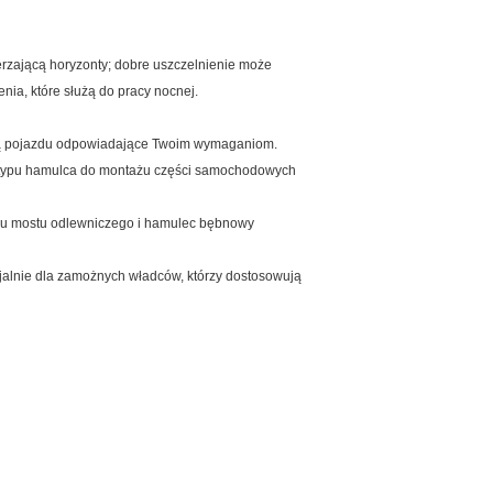
rzającą horyzonty; dobre uszczelnienie może
ia, które służą do pracy nocnej.
racą pojazdu odpowiadające Twoim wymaganiom.
ie typu hamulca do montażu części samochodowych
typu mostu odlewniczego i hamulec bębnowy
jalnie dla zamożnych władców, którzy dostosowują