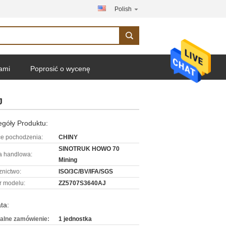
Polish
nami
Poprosić o wycenę
J
góły Produktu:
ce pochodzenia:
CHINY
SINOTRUK HOWO 70
 handlowa:
Mining
znictwo:
ISO/3C/BV/IFA/SGS
 modelu:
ZZ5707S3640AJ
ta:
alne zamówienie:
1 jednostka