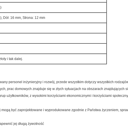
)
, Dół: 16 mm, Strona: 12 mm
łoty i tak dalej.
ny personel inżynieryjny i rozwój, przede wszystkim dotyczy wszystkich rodzajów
ych, prac domowych znajduje się w złych sytuacjach na obszarach znajdujących się
up użytkowników, z wysokimi korzyściami ekonomicznymi i korzyściami społeczny
owej mogą być zaprojektowane i wyprodukowane zgodnie z Państwa życzeniem, spra
 zapewnić jej długą żywotność