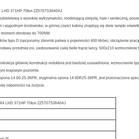
4 LHD 371HP 70ton ZZ5707S3640AJ
ieletową o wysokiej wytrzymałości, modelującą zwięzłą, hale i serdeczną, posze
i wygodnym środowisku; w górnej części kabiny znajdują się dwie lampki oświetlen
0, moment obrotowy do 700NM.
trów typu D (opcjonalny zbiornik paliwa o pojemności 400 litrów), obciążenie p
tawu przedniej osi, zastosowanie całej belki trącej lancy, 500x210 wzmocnien
strukcja głównej konstrukcji reduktora jest bardziej uzasadniona, wzmocnienie 
cym krajowym poziomie.
wa opona 14.00-25-36PR, oryginalna opona 14.00R25-36PR, jest przeznaczona spec
iej odporności na zużycie.
6X4 LHD 371HP 70ton ZZ5707S3640AJ
o II)