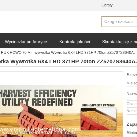
Obroty:
Wycieczka po fabryce
Kontrola jakości
Skontaktuj się z 
TRUK HOWO 70 Miniwywrotka Wywrotka 6X4 LHD 371HP 70ton ZZ5707S3640AJ
ka Wywrotka 6X4 LHD 371HP 70ton ZZ5707S3640A
Szcze
Miejs
Nazwa
Orzec
Numer
Zapła
Minim