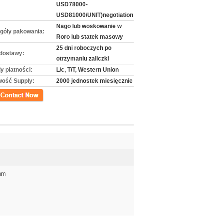
USD78000-
USD81000/UNIT)negotiation
Nago lub woskowanie w
góły pakowania:
Roro lub statek masowy
25 dni roboczych po
dostawy:
otrzymaniu zaliczki
y płatności:
L/c, T/T, Western Union
wość Supply:
2000 jednostek miesięcznie
kt
mm