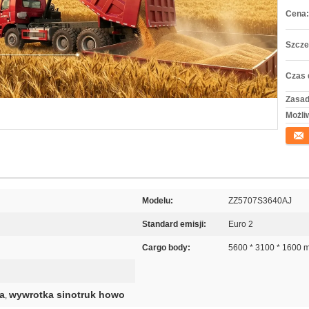
Cena:
Szcze
Czas 
Zasad
Możli
Konta
Modelu:
ZZ5707S3640AJ
Standard emisji:
Euro 2
Cargo body:
5600 * 3100 * 1600 
a
wywrotka sinotruk howo
,