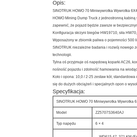
Opis:
SINOTRUK HOWO 70 Miniwywrotka Wywrotka 6X
HOWO Mining Dump Truck z jednostronną kabiną szk
zapewnić, że pojazd będzie zawsze w bezpiecznym 
Konfiguracja skrzyni biegów HW19710, siła HW7
Wyposażony w zbiornik paliwa o pojemności 500 li
SINOTRUK niezależne badania i rozwój nowego zes
technologii.
Tylna oś przyjmuje oś napędową koparki AC26, kon
nośność pojazdu i zdolność hamowania na wiodą
Koło i opona: 10,0 / 2-25 zestaw kół, standardo
się do dużych obciążeń i specjalnych opon o wysok
Specyfikacja:
SINOTRUK HOWO 70 Miniwywrotka Wywrotka 
Model
ZZ5707S3640AJ
Typ napędu
6 × 4
WD615.47, 371 KM (Eur