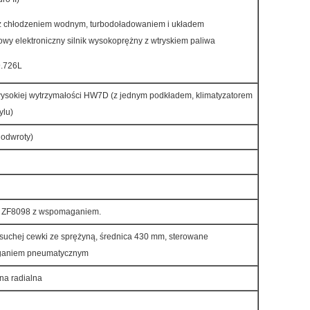
 z chłodzeniem wodnym, turbodoładowaniem i układem
owy elektroniczny silnik wysokoprężny z wtryskiem paliwa
9.726L
ysokiej wytrzymałości HW7D (z jednym podkładem, klimatyzatorem
ylu)
 odwroty)
e ZF8098 z wspomaganiem.
suchej cewki ze sprężyną, średnica 430 mm, sterowane
aganiem pneumatycznym
na radialna