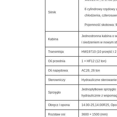
6 cylindrowy rzędowy
Silnik
chłodzenia, czterosuw
Pojemność skokowa: 
Jednostronna kabina o w
Kabina
i siedzeniem w nowym st
Transmisja
HW19710 (10 przejść i 2
Oś przednia
1 × HF12 (12 ton)
Oś napędowa
AC26, 26 ton
Sterowniczy
Hydrauliczne sterowani
Jednopłytkowe sprzęgło 
Sprzęgło
hydraulicznie z wspom
Obręcz / opona
14.00-25,14.00R25, Opo
Rozstaw osi
3600 + 1500 (mm)