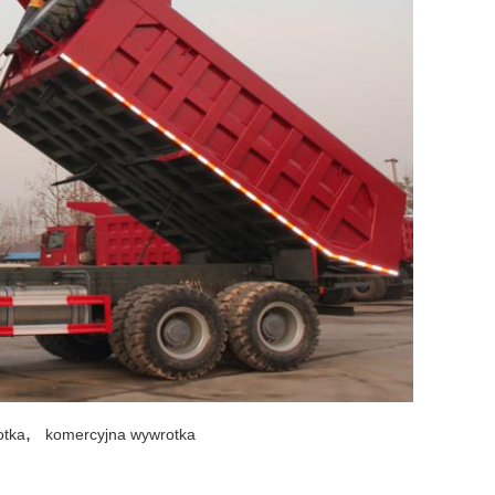
,
otka
komercyjna wywrotka