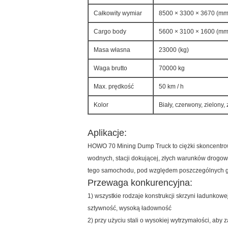
Całkowity wymiar
8500 × 3300 × 3670 (mm
Cargo body
5600 × 3100 × 1600 (mm)
Masa własna
23000 (kg)
Waga brutto
70000 kg
Max. prędkość
50 km / h
Kolor
Biały, czerwony, zielony, z
Aplikacje:
HOWO 70 Mining Dump Truck to ciężki skoncentrowa
wodnych, stacji dokującej, złych warunków drogow
tego samochodu, pod względem poszczególnych gr
Przewaga konkurencyjna:
1) wszystkie rodzaje konstrukcji skrzyni ładunk
sztywność, wysoką ładowność
2) przy użyciu stali o wysokiej wytrzymałości, aby