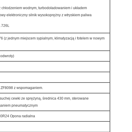
 z chłodzeniem wodnym, turbodoładowaniem i układem
owy elektroniczny silnik wysokoprężny z wtryskiem paliwa
9.726L
 (z jednym miejscem sypialnym, klimatyzacją i fotelem w nowym
 odwroty)
e ZF8098 z wspomaganiem.
suchej cewki ze sprężyną, średnica 430 mm, sterowane
aganiem pneumatycznym
00R24 Opona radialna