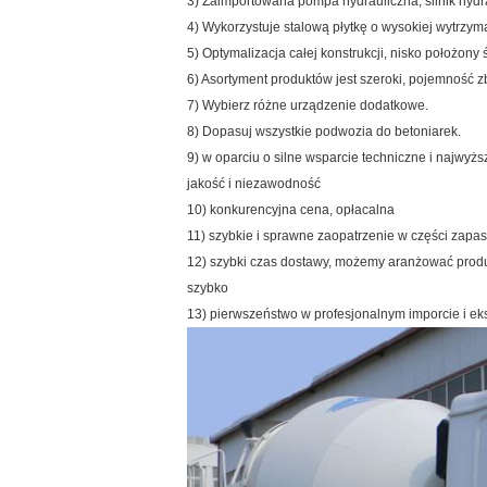
3) Zaimportowana pompa hydrauliczna, silnik hydra
4) Wykorzystuje stalową płytkę o wysokiej wytrzym
5) Optymalizacja całej konstrukcji, nisko położony
6) Asortyment produktów jest szeroki, pojemność z
7) Wybierz różne urządzenie dodatkowe.
8) Dopasuj wszystkie podwozia do betoniarek.
9) w oparciu o silne wsparcie techniczne i najwyżs
jakość i niezawodność
10) konkurencyjna cena, opłacalna
11) szybkie i sprawne zaopatrzenie w części za
12) szybki czas dostawy, możemy aranżować produ
szybko
13) pierwszeństwo w profesjonalnym imporcie i ek