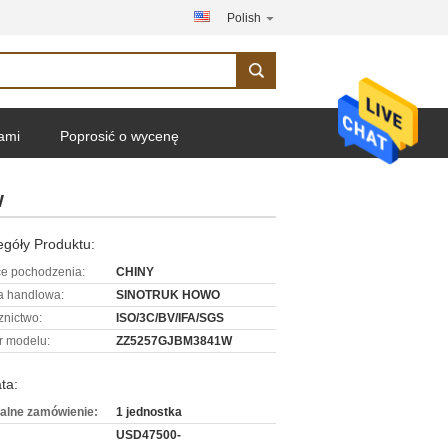
Polish
nami
Poprosić o wycenę
W
góły Produktu:
ce pochodzenia:
CHINY
 handlowa:
SINOTRUK HOWO
znictwo:
ISO/3C/BV/IFA/SGS
 modelu:
ZZ5257GJBM3841W
ta:
alne zamówienie:
1 jednostka
USD47500-