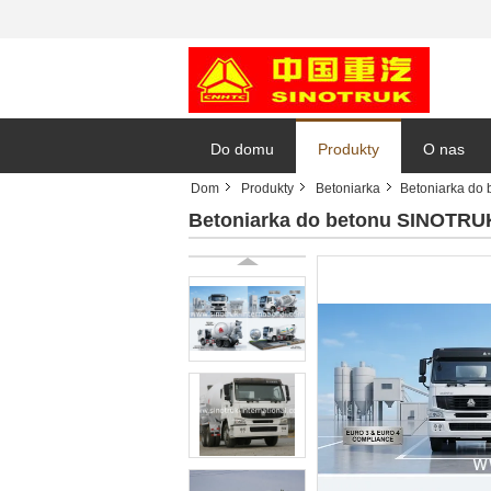
Do domu
Produkty
O nas
Dom
Produkty
Betoniarka
Betoniarka d
Betoniarka do betonu SINOT