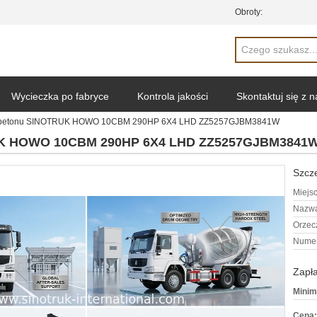
Obroty:
Wycieczka po fabryce
Kontrola jakości
Skontaktuj się z 
o betonu SINOTRUK HOWO 10CBM 290HP 6X4 LHD ZZ5257GJBM3841W
RUK HOWO 10CBM 290HP 6X4 LHD ZZ5257GJBM3841
Szcze
Miejs
Nazwa
Orzec
Numer
Zapła
Minim
Cena: