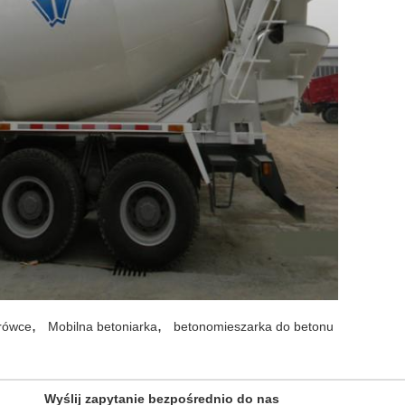
,
,
rówce
Mobilna betoniarka
betonomieszarka do betonu
Wyślij zapytanie bezpośrednio do nas