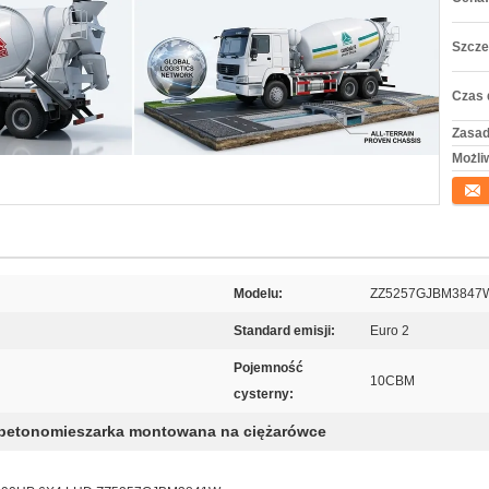
Szcze
Czas 
Zasad
Możli
Konta
Modelu:
ZZ5257GJBM3847
Standard emisji:
Euro 2
Pojemność
10CBM
cysterny:
betonomieszarka montowana na ciężarówce