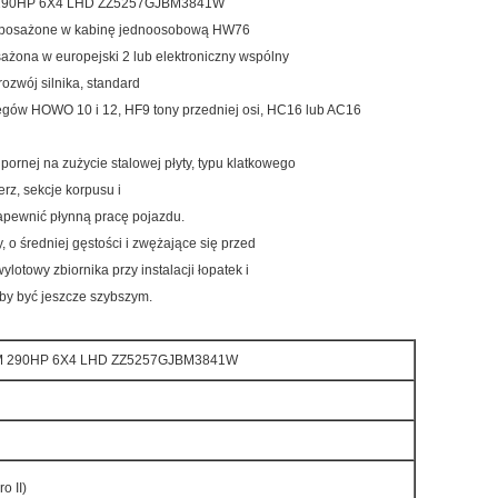
 290HP 6X4 LHD ZZ5257GJBM3841W
yposażone w kabinę jednoosobową HW76
sażona w europejski 2 lub elektroniczny wspólny
ozwój silnika, standard
iegów HOWO 10 i 12, HF9 tony przedniej osi, HC16 lub AC16
ornej na zużycie stalowej płyty, typu klatkowego
rz, sekcje korpusu i
zapewnić płynną pracę pojazdu.
, o średniej gęstości i zwężające się przed
lotowy zbiornika przy instalacji łopatek i
 by być jeszcze szybszym.
BM 290HP 6X4 LHD ZZ5257GJBM3841W
o II)