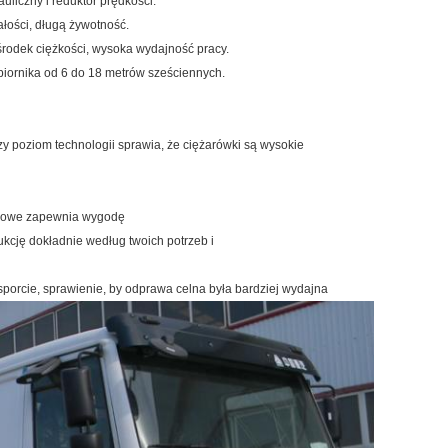
uliczny i reduktor prędkości.
ałości, długą żywotność.
 środek ciężkości, wysoka wydajność pracy.
biornika od 6 do 18 metrów sześciennych.
zy poziom technologii sprawia, że ​​ciężarówki są wysokie
pasowe zapewnia wygodę
kcję dokładnie według twoich potrzeb i
sporcie, sprawienie, by odprawa celna była bardziej wydajna