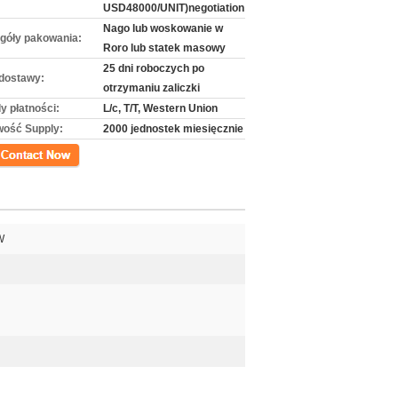
USD48000/UNIT)negotiation
Nago lub woskowanie w
góły pakowania:
Roro lub statek masowy
25 dni roboczych po
dostawy:
otrzymaniu zaliczki
y płatności:
L/c, T/T, Western Union
wość Supply:
2000 jednostek miesięcznie
kt
W