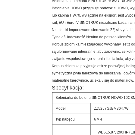
Betoniarka do betonu SINOTRUK HOWO 10CBM
Betoniarka HOWO przyjmuje podwozie HOWO, w
lub kabina HW70, wyłącznie na eksport, jest wypo
rail, EU i Euro IV SINOTRUK niezależne badania i r
Niemiecki importowane sterowanie ZF, skrzynia b
Tylna oś, ładowność idealna do potrzeb klientów.
Korpus zbiornika mieszającego wykonany jest z odp
są uformowane integralnie, aby zapewnić, że kołnie
zwijanie współosiowego stopnia i bicia koła, aby 
Korpus zbiornika przyjmuje ostrze podwójnej helisy
symetryczna płyta talerzowa do mieszania i otwór wy
materialne kierownice, uciekały się do materiałów,
Specyfikacja:
Betoniarka do betonu SINOTRUK HOWO 10C
Model
ZZ5257GJBM3647W
Typ napędu
6 × 4
WD615.87, 290HP (Eur