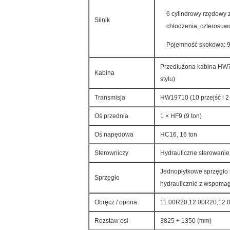
6 cylindrowy rzędowy
Silnik
chłodzenia, czterosuw
Pojemność skokowa: 
Przedłużona kabina HW76
Kabina
stylu)
Transmisja
HW19710 (10 przejść i 2
Oś przednia
1 × HF9 (9 ton)
Oś napędowa
HC16, 16 ton
Sterowniczy
Hydrauliczne sterowani
Jednopłytkowe sprzęgło 
Sprzęgło
hydraulicznie z wspom
Obręcz / opona
11.00R20,12.00R20,12.
Rozstaw osi
3825 + 1350 (mm)