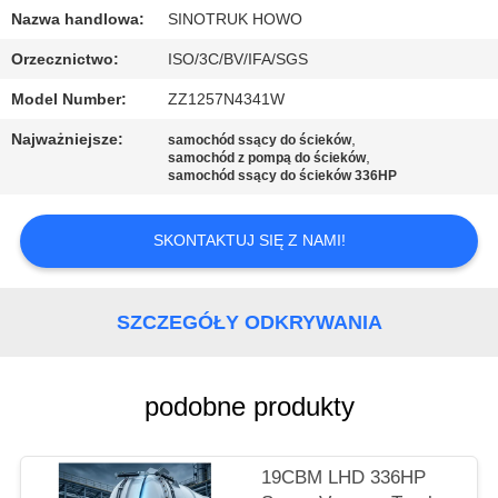
Nazwa handlowa:
SINOTRUK HOWO
KONTROLA
Orzecznictwo:
ISO/3C/BV/IFA/SGS
JAKOŚCI
Model Number:
ZZ1257N4341W
Najważniejsze:
,
samochód ssący do ścieków
SKONTAKTUJ
,
samochód z pompą do ścieków
samochód ssący do ścieków 336HP
SIĘ
Z
SKONTAKTUJ SIĘ Z NAMI!
NAMI
SZCZEGÓŁY ODKRYWANIA
POPROŚ
O
WYCENĘ
podobne produkty
SITEMAP
19CBM LHD 336HP