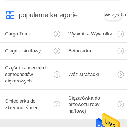
SUSOWAJĄCY
SUSOWAJĄCY
popularne kategorie
Wszystko
SUSOWAJĄCY
SUSOWAJĄCY
SUSOWAJĄCY
Cargo Truck
Wywrotka Wywrotka
SUSOWAJĄCY
SUSOWAJĄCY
Ciągnik siodłowy
Betoniarka
SUSOWAJĄCY
SUSOWAJĄCY
SUSOWAJĄCY
Części zamienne do
SUSOWAJĄCY
samochodów
Wóz strażacki
SUSOWAJĄCY
ciężarowych
SUSOWAJĄCY
SUSOWAJĄCY
SUSOWAJĄCY
Ciężarówka do
Śmieciarka do
SUSOWAJĄCY
przewozu ropy
zbierania śmieci
SUSOWAJĄCY
naftowej
SUSOWAJĄC