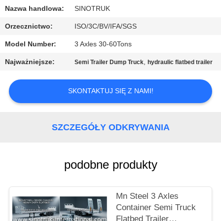
Nazwa handlowa:
SINOTRUK
KONTROLA
Orzecznictwo:
ISO/3C/BV/IFA/SGS
JAKOŚCI
Model Number:
3 Axles 30-60Tons
Najważniejsze:
,
Semi Trailer Dump Truck
hydraulic flatbed trailer
SKONTAKTUJ
SIĘ
SKONTAKTUJ SIĘ Z NAMI!
Z
NAMI
SZCZEGÓŁY ODKRYWANIA
POPROŚ
O
podobne produkty
WYCENĘ
Mn Steel 3 Axles
Container Semi Truck
SITEMAP
Flatbed Trailer