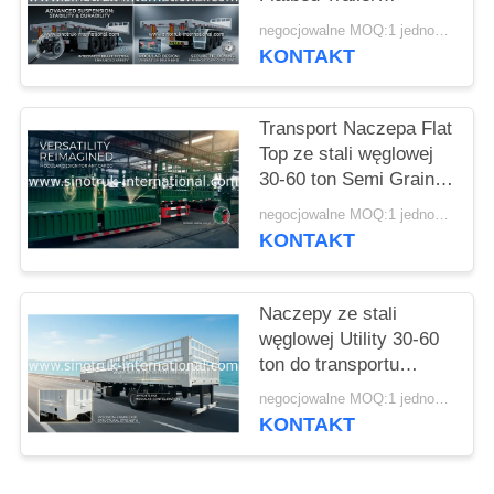
przewożący ciężkie
negocjowalne MOQ:1 jednostka
POLITYKA
towary
KONTAKT
PRYWATNOŚCI
Transport Naczepa Flat
Top ze stali węglowej
30-60 ton Semi Grain
Trailer
negocjowalne MOQ:1 jednostka
KONTAKT
Naczepy ze stali
węglowej Utility 30-60
ton do transportu
towarów specjalnych
negocjowalne MOQ:1 jednostka
KONTAKT