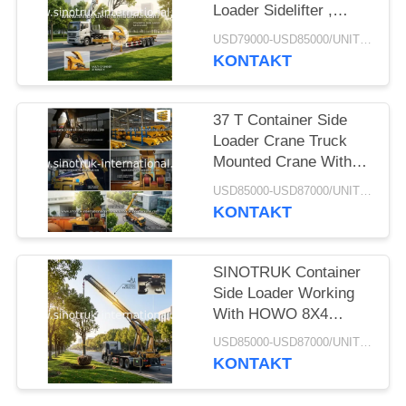
Loader Sidelifter ,
Container Self Loading
POLITYKA
USD79000-USD85000/UNIT)negotiation MOQ:1 Unit
Semi Trailer
KONTAKT
PRYWATNOŚCI
37 T Container Side
Loader Crane Truck
Mounted Crane With
Hydraulic System
USD85000-USD87000/UNIT)negotiation MOQ:1 Unit
KONTAKT
SINOTRUK Container
Side Loader Working
With HOWO 8X4
Cargo Truck Chassis
USD85000-USD87000/UNIT)negotiation MOQ:1 Unit
KONTAKT