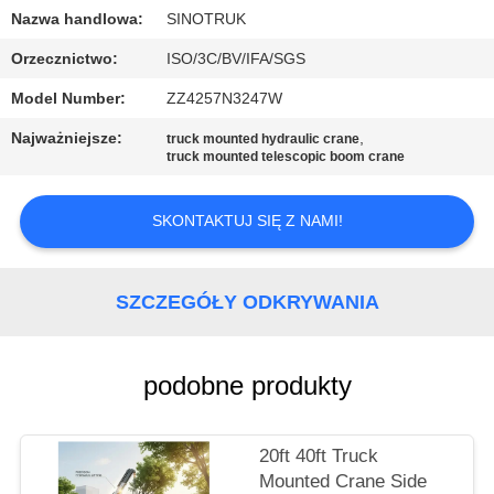
Nazwa handlowa:
SINOTRUK
KONTROLA
Orzecznictwo:
ISO/3C/BV/IFA/SGS
JAKOŚCI
Model Number:
ZZ4257N3247W
Najważniejsze:
,
truck mounted hydraulic crane
SKONTAKTUJ
truck mounted telescopic boom crane
SIĘ
Z
SKONTAKTUJ SIĘ Z NAMI!
NAMI
SZCZEGÓŁY ODKRYWANIA
POPROŚ
O
podobne produkty
WYCENĘ
20ft 40ft Truck
SITEMAP
Mounted Crane Side