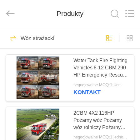
SINOTRUK
INTERNATIONAL
CO.,
LTD..
Produkty
All
Rights
Reserved.
DO
80
Wóz strażacki
DOMU
Cargo Truck
Water Tank Fire Fighting
PRODUKTY
Vehicles 8-12 CBM 290
HP Emergency Rescue
O
Vehicles
negocjowalne MOQ:1 Unit
NAS
KONTAKT
528
WYCIECZKA
2CBM 4X2 116HP
Wywrotka Wywrotka
Pożarny wóz Pożarny
PO
wóz rolniczy Pożarny
FABRYCE
wóz dla krajobrazu
negocjowalne MOQ:1 jednostka