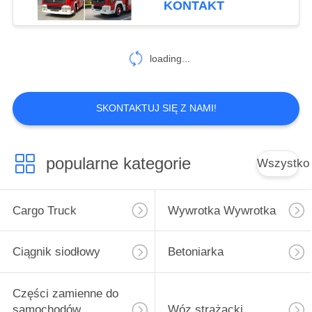
KONTAKT
14
Masowa ciężarówka
loading...
cementowa
SKONTAKTUJ SIĘ Z NAMI!
popularne kategorie
Wszystko
48
Samochód
Cargo Truck
Wywrotka Wywrotka
chłodniczy
Ciągnik siodłowy
Betoniarka
Części zamienne do
samochodów
Wóz strażacki