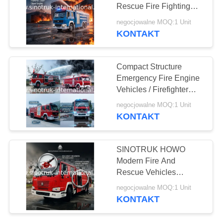
Rescue Fire Fighting
POLITYKA
Truck Strong Power
negocjowalne MOQ:1 Unit
KONTAKT
137
PRYWATNOŚCI
Części zamienne do
Compact Structure
samochodów
Emergency Fire Engine
Vehicles / Firefighter
ciężarowych
Trucks
negocjowalne MOQ:1 Unit
KONTAKT
17
SINOTRUK HOWO
Modern Fire And
Wóz strażacki
Rescue Vehicles
Sprinkling Truck
negocjowalne MOQ:1 Unit
Equipment
KONTAKT