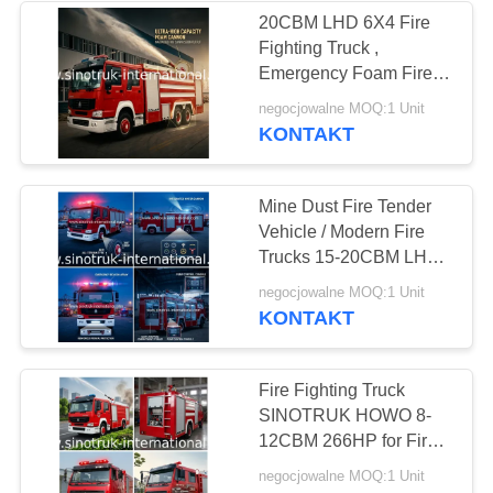
20CBM LHD 6X4 Fire
Fighting Truck ,
34
Emergency Foam Fire
Śmieciarka do
Rescue Trucks
negocjowalne MOQ:1 Unit
KONTAKT
zbierania śmieci
Mine Dust Fire Tender
Vehicle / Modern Fire
Trucks 15-20CBM LHD
With ISO
85
negocjowalne MOQ:1 Unit
KONTAKT
Ciężarówka do
przewozu ropy
Fire Fighting Truck
SINOTRUK HOWO 8-
naftowej
12CBM 266HP for Fire
control or Sprinkling
negocjowalne MOQ:1 Unit