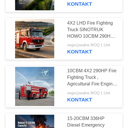
KONTAKT
KONTROLA
JAKOŚCI
4X2 LHD Fire Fighting
119
Truck SINOTRUK
HOWO 10CBM 290HP
SKONTAKTUJ
Ciągnik siodłowy
for Sprinkling
negocjowalne MOQ:1 Unit
SIĘ
KONTAKT
Z
NAMI
10CBM 4X2 290HP Fire
Fighting Truck ,
POPROŚ
Agricultural Fire Engine
111
Truck For Landscaping
O
negocjowalne MOQ:1 Unit
KONTAKT
Betoniarka
WYCENĘ
15-20CBM 336HP
SITEMAP
Diesel Emergency