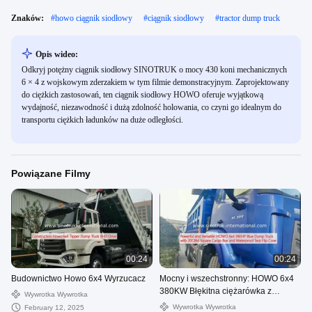
Znaków:
#
howo ciągnik siodłowy
#
ciągnik siodłowy
#
tractor dump truck
Opis wideo:
Odkryj potężny ciągnik siodłowy SINOTRUK o mocy 430 koni mechanicznych
6 × 4 z wojskowym zderzakiem w tym filmie demonstracyjnym. Zaprojektowany
do ciężkich zastosowań, ten ciągnik siodłowy HOWO oferuje wyjątkową
wydajność, niezawodność i dużą zdolność holowania, co czyni go idealnym do
transportu ciężkich ładunków na duże odległości.
Powiązane Filmy
00:24
00:24
Budownictwo Howo 6x4 Wyrzucacz
Mocny i wszechstronny: HOWO 6x4
380KW Błękitna ciężarówka z
Wywrotka Wywrotka
20CBM kwadratową skrzynką
Wywrotka Wywrotka
February 12, 2025