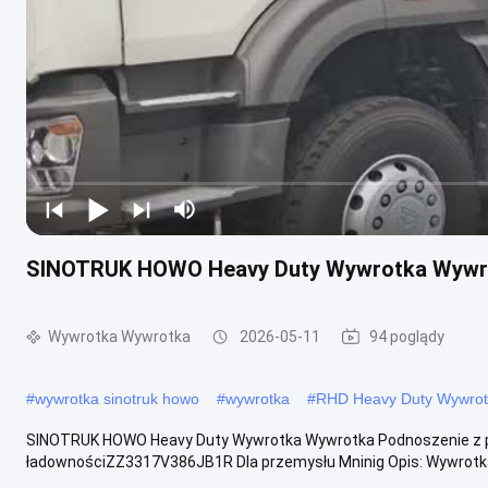
SINOTRUK HOWO Heavy Duty Wywrotka Wywrot
Wywrotka Wywrotka
2026-05-11
94 poglądy
#
wywrotka sinotruk howo
#
wywrotka
#
RHD Heavy Duty Wywrot
SINOTRUK HOWO Heavy Duty Wywrotka Wywrotka Podnoszenie z p
ładownościZZ3317V386JB1R Dla przemysłu Mninig Opis: Wywrotk