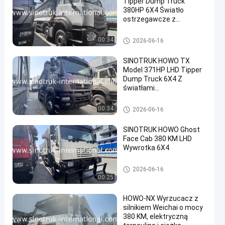
Tipper Dump Truck
380HP 6X4 Światło
ostrzegawcze z
tarpauliną
Wywrotka Wywrotka
00:34
2026-06-16
SINOTRUK HOWO TX
Model 371HP LHD Tipper
Dump Truck 6X4 Z
światłami
ostrzegawczymi typu U
Szary kolor
Wywrotka Wywrotka
00:34
2026-06-16
SINOTRUK HOWO Ghost
Face Cab 380 KM LHD
Wywrotka 6X4
Wywrotka Wywrotka
2026-06-16
00:25
HOWO-NX Wyrzucacz z
silnikiem Weichai o mocy
380 KM, elektryczną