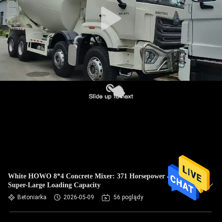
KONTROLA
JAKOŚCI
SKONTAKTUJ
SIĘ
Z
NAMI
POPROŚ
O
White HOWO 8*4 Concrete Mixer: 371 Horsepower &
WYCENĘ
Super-Large Loading Capacity
Betoniarka
2026-05-09
56 poglądy
SITEMAP