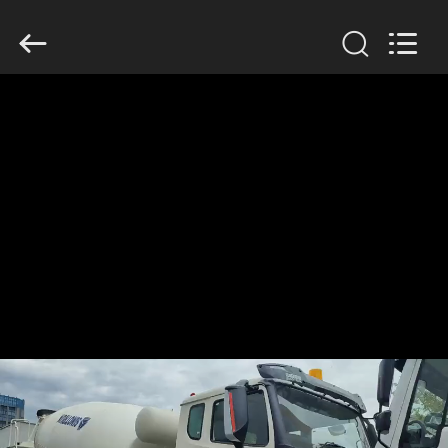
SINOTRUK
INTERNATIONAL
CO.,
LTD..
All
Rights
Reserved.
DO
DOMU
PRODUKTY
O
NAS
WYCIECZKA
PO
FABRYCE